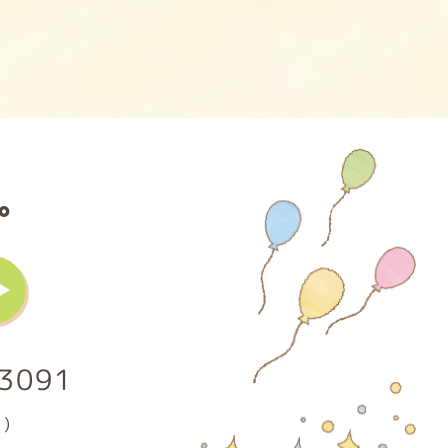
。
3091
)