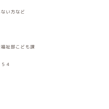
いない方など
康福祉部こども課
１５４