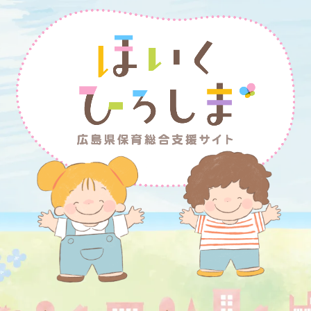
【報告】指定保育士養成施設における
【保育士のみなさんへ】令和８年度 
【情報提供】雇用仲介事業の利用にあ
【お知らせ】保育施設での実地体験・
6.05.28
6.02.05
5.10.02
5.08.01