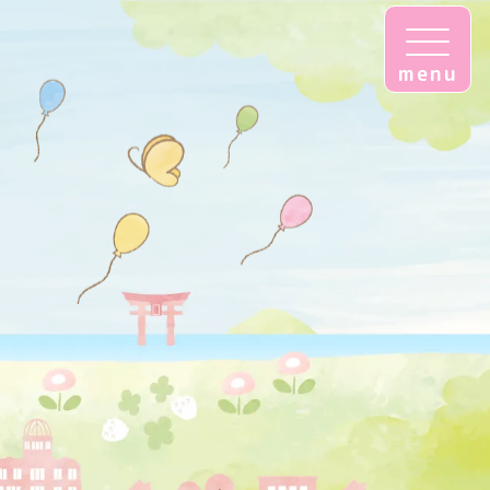
出前講座（広島文化学園大学）について
潜在保育士・初任者研修のお知らせ
たっての留意事項について
見学をしてみませんか！