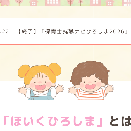
職ナビひろしま2026」を開催します！～県内最
「ほいくひろしま」
と