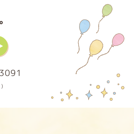
。
3091
)