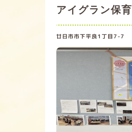
アイグラン保育
廿日市市下平良1丁目7-7