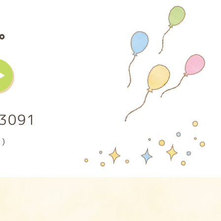
。
3091
)